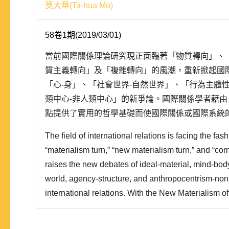
莫大華(Ta-hua Mo)
58卷1期(2019/03/01)
當前國際關係理論研究現正面臨著「物質轉向」、
質主義轉向」及「複雜轉向」的風潮，重新掀起國
「心-身」、「社會世界-自然世界」、「行為主體
類中心-非人類中心」的新爭論。國際關係學者藉
點提供了實用的哲學基礎而使國際關係或國際系統
元對立觀點，呈現出新的「中間道路」(via medi
The field of international relations is facing the fash
人類」的觀點，以及物質性也不是僅僅無生..
“materialism turn,” “new materialism turn,” and “com
raises the new debates of ideal-material, mind-body
world, agency-structure, and anthropocentrism-non
international relations. With the New Materialism of
philosophical founda- tion, the ontological debates o
international systems could av..