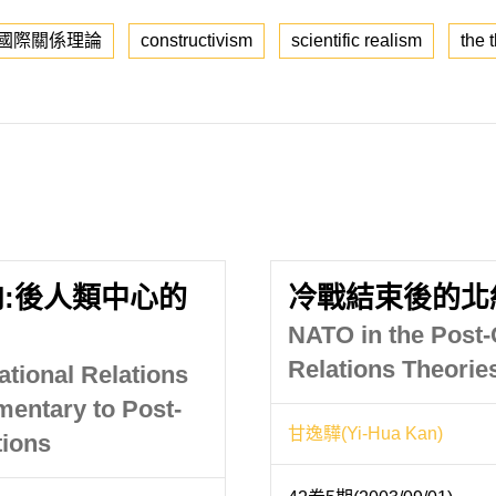
國際關係理論
constructivism
scientific realism
the 
:後人類中心的
冷戰結束後的北
NATO in the Post-
Relations Theorie
ational Relations
mentary to Post-
甘逸驊(Yi-Hua Kan)
tions