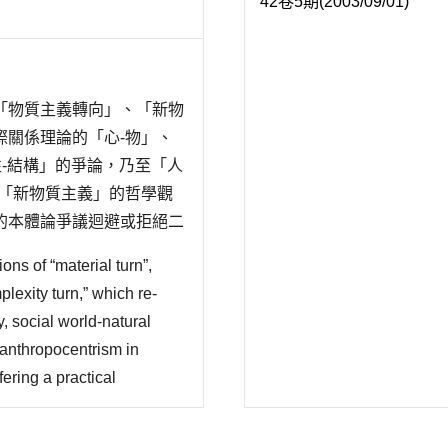
42卷5期(2003/09/01)
「物質主義轉向」、「新物
際關係理論的「心-物」、
性-結構」的爭論，乃至「人
由「新物質主義」的哲學觀
的本體論爭議迴避或拒絕二
a)吸納雙方觀點發展出「不只
ions of “material turn”,
plexity turn,” which re-
, social world-natural
anthropocentrism in
fering a practical
f international relations or