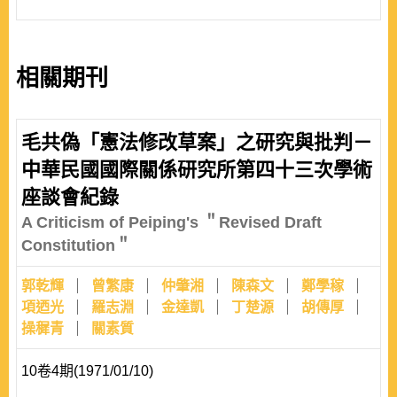
相關期刊
毛共偽「憲法修改草案」之研究與批判－
中華民國國際關係研究所第四十三次學術
座談會紀錄
A Criticism of Peiping's ＂Revised Draft
Constitution＂
郭乾輝
曾繁康
仲肇湘
陳森文
鄭學稼
項迺光
羅志淵
金達凱
丁楚源
胡傳厚
操穉青
關素質
10卷4期(1971/01/10)