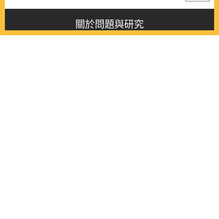
關於問題與研究
About this journal
最新消息
Latest issue
最新期刊
Latest issue
各期期刊
All issues
徵稿啟事
Contribution
聯絡我們
Contact
《問題與研究》季刊 Wenti Yu Yanjiu