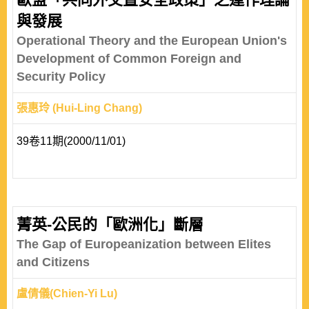
與發展
Operational Theory and the European Union's
Development of Common Foreign and
Security Policy
張惠玲 (Hui-Ling Chang)
39卷11期(2000/11/01)
菁英-公民的「歐洲化」斷層
The Gap of Europeanization between Elites
and Citizens
盧倩儀(Chien-Yi Lu)