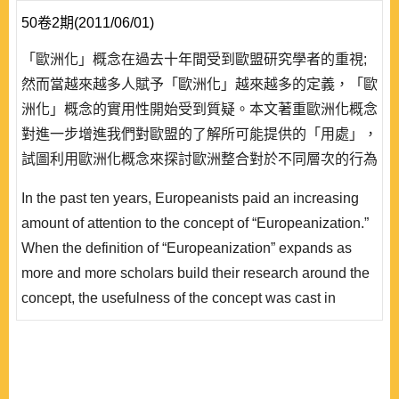
50卷2期(2011/06/01)
「歐洲化」概念在過去十年間受到歐盟研究學者的重視;
然而當越來越多人賦予「歐洲化」越來越多的定義，「歐
洲化」概念的實用性開始受到質疑。本文著重歐洲化概念
對進一步增進我們對歐盟的了解所可能提供的「用處」，
試圖利用歐洲化概念來探討歐洲整合對於不同層次的行為
者所造成的衝擊。期以歐盟的民主赤字現象為例，說明歐
In the past ten years, Europeanists paid an increasing
洲化研究的實用性。文章首先從既存研究中確立歐洲化在
amount of attention to the concept of “Europeanization.”
歐洲政治結構的「上層」已經發生是既存事實，然而歐洲
When the definition of “Europeanization” expands as
化在歐洲政治結構的「底層」則尚未發生。歐洲化的發生
more and more scholars build their research around the
所仰賴的「機..
concept, the usefulness of the concept was cast in
doubt. This article uses the study of elite-citizen gap in
the EU as an example to shed light on the usefulness of
the Europeanization concept in furthering our
understanding of European integration. It examines the