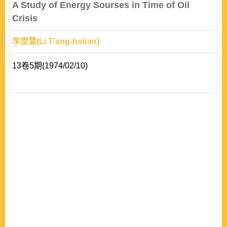
A Study of Energy Sourses in Time of Oil
Crisis
李堂萱(Li T'ang-hsüan)
13卷5期(1974/02/10)