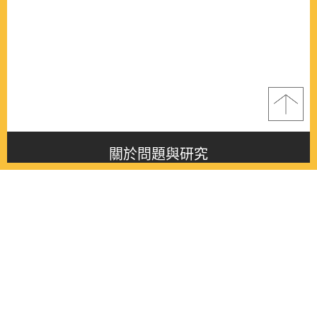
關於問題與研究
About this journal
最新消息
Latest issue
最新期刊
Latest issue
各期期刊
All issues