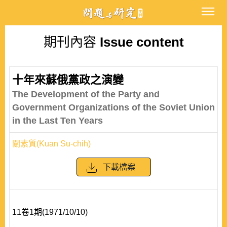
期刊內容
Issue content
十年來蘇俄黨政之演變
The Development of the Party and
Government Organizations of the Soviet Union
in the Last Ten Years
關素質(Kuan Su-chih)
下載檔案
11卷1期(1971/10/10)