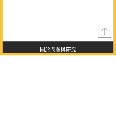
關於問題與研究
About this journal
最新消息
Latest issue
最新期刊
Latest issue
各期期刊
All issues