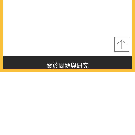
關於問題與研究
About this journal
最新消息
Latest issue
最新期刊
Latest issue
各期期刊
All issues