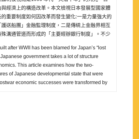
治與經濟上的構造改革。本文檢視日本發展型國家體
的重要制度如何因改革而發生變化:一是力量強大的
「護送船團」金融監理制度，二是傳統上金融界相互
特殊溝通管道而形成的「主要經辦銀行制度」。不少
已經轉型為英美式的監理型國家，但本文發現，雖然
ilt after WWII has been blamed for Japan’s “lost
趨向監理型國家，「主要經..
Japanese government takes a lot of structure
onomics. This article examines how the two-
ctures of Japanese developmental state that were
postwar economic successes were transformed by
led “convoy system” financial regulation: the
with this system protected the financi..