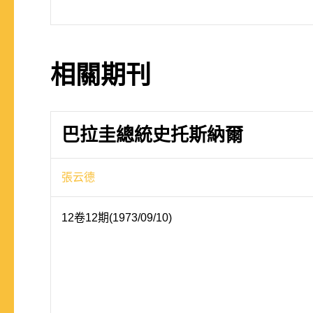
相關期刊
巴拉圭總統史托斯納爾
張云德
12卷12期(1973/09/10)