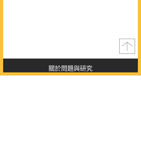
關於問題與研究
About this journal
最新消息
Latest issue
最新期刊
Latest issue
各期期刊
All issues