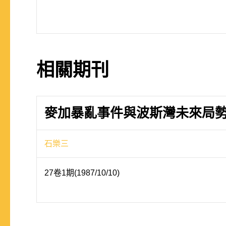
相關期刊
麥加暴亂事件與波斯灣未來局
石樂三
27卷1期(1987/10/10)