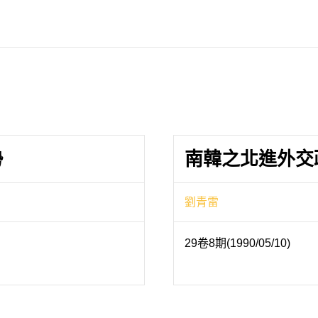
勢
南韓之北進外交
劉青雷
29卷8期(1990/05/10)