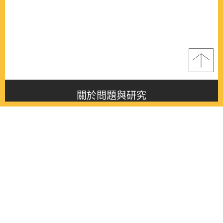
關於問題與研究
About this journal
最新消息
Latest issue
最新期刊
Latest issue
各期期刊
All issues