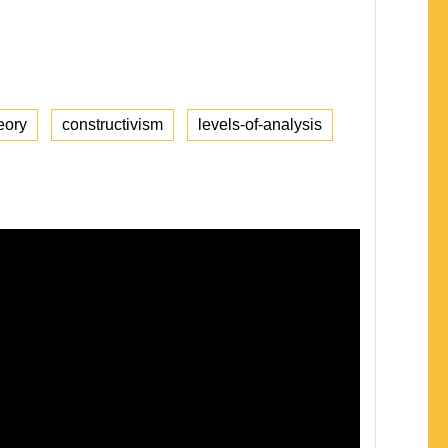
heory
constructivism
levels-of-analysis