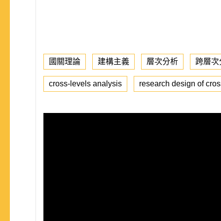
國關理論
建構主義
層次分析
跨層次
cross-levels analysis
research design of cros