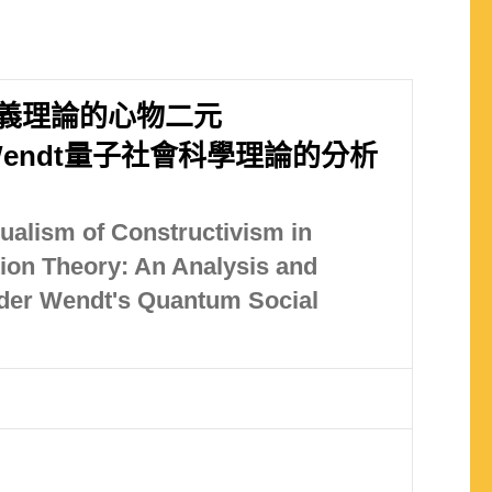
義理論的心物二元
er Wendt量子社會科學理論的分析
ualism of Constructivism in
tion Theory: An Analysis and
nder Wendt's Quantum Social