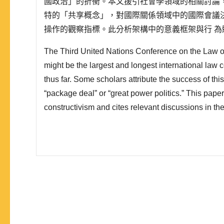
國政治」的折衝。本文援引社會學領域的相關討論
特的「共享概念」，對國際關係領域中的國際會議
操作的觀察指標。此分析架構中的意義框架與行 
一種動態的建構關係，而「共同期待」係為兩者的
The Third United Nations Conference on the Law o
趨於穩定;反之，則面臨調整。本文透過自1930年「
might be the largest and longest international law 
年「..
thus far. Some scholars attribute the success of thi
“package deal” or “great power politics.” This pape
constructivism and cites relevant discussions in the
replaces Wendt’s “shared ideas” with “meaning fra
new analysis framework with operational indicators 