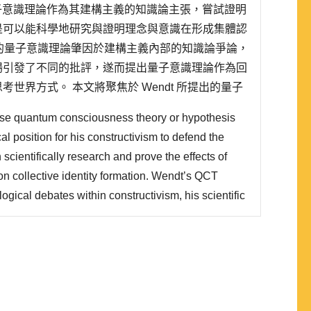
t 運用量子意識理論作為其建構主義的知識論主張，嘗試證明
是可以能科學地研究與證明理念與意識在形成集體認
t 的量子意識理論肇因於建構主義內部的知識論爭論，
場引發了不同的批評，遂而提出量子意識理論作為回
世界方式。 本文將聚焦於 Wendt 所提出的量子
義理論 (甚至整個國際關係理論)的意涵，以及..
use quantum consciousness theory or hypothesis
l position for his constructivism to defend the
an scientifically research and prove the effects of
n collective identity formation. Wendt’s QCT
ogical debates within constructivism, his scientific
ous critics, he initiated QCT to response these
eaders how to think the world differently. ..