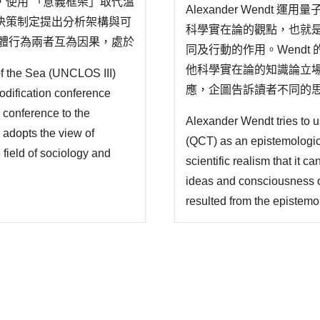
，使用 「意義框架」取代溫
Alexander Wend
決策制定提出分析架構與可
科學實在論的觀點，也就
為體行為兩者互為因果，處於
同及行動的作用。Wend
中介，若符合期待，兩者便
他科學實在論的知識論立
f the Sea (UNCLOS III)
國際法編纂會議」到1982
應，企圖告訴讀者不同的思考
codification conference
意識理論(假設)對於建構主
s conference to the
Alexander Wendt tries to 
r adopts the view of
(QCT) as an epistemologica
 field of sociology and
scientific realism that it c
mework” for proposing a
ideas and consciousness o
fo..
resulted from the epistemol
realism has generated vari
critiques and tried to tell r