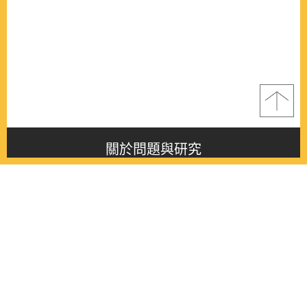
關於問題與研究
About this journal
最新消息
Latest issue
最新期刊
Latest issue
各期期刊
All issues