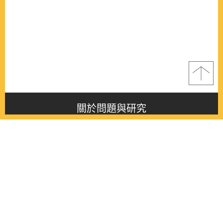
關於問題與研究
About this journal
最新消息
Latest issue
最新期刊
Latest issue
各期期刊
All issues