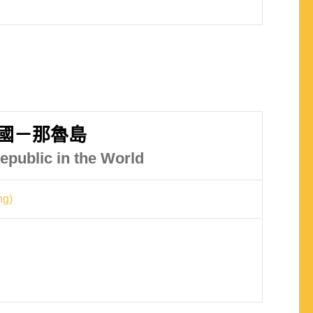
國－那魯島
epublic in the World
g)