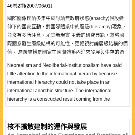
46卷2期(2007/06/01)
國際關係理論多集中於討論無政府狀態(anarchy)假設延
伸下的國家互動，對國際體系中的層級(hierarchy)現象，
並沒有多所注意。尤其新現實 主義的研究典範，忽略國
際體系發生層級結構的可能性，更輕視討論層級結構的價
值。 層級結構是國家在國際體系內追求發展與生存的過
程中，所衍生出的一種權力分配暨權威(authority)規範的
Neorealism and Neoliberial-institutionalism have paid
建構結果。霸權穩定論(Hegemony Stability Theory)與權
little attention to the international hierarchy because
力轉移論(Power Tran..
international hierarchy could not take place in an
international anarchic structure. The international
hierarchy is a constructed result coming from the
interaction of power distribution and normative authority
in the process of which states seek survival and
development in the international system. The
核不擴散建制的運作與發展
international hierarchy has four characters: the