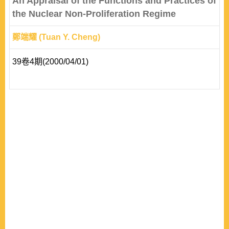
An Appraisal of the Functions and Practices of
asymmetry of actor’s power resources, the differen..
the Nuclear Non-Proliferation Regime
鄭端耀 (Tuan Y. Cheng)
39卷4期(2000/04/01)