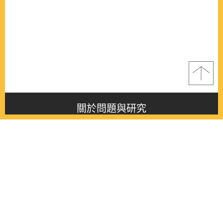
關於問題與研究
About this journal
最新消息
Latest issue
最新期刊
Latest issue
各期期刊
All issues