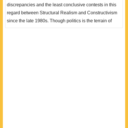
——如能動者、能動性、結構等——的闡述，除追蹤這些
discrepancies and the least conclusive contests in this
概念在社會學上的根源..
regard between Structural Realism and Constructivism
since the late 1980s. Though politics is the terrain of
competing ontology；definite and clear-cut answers are
hardly attainable, a serious discussion on ontological
issues can lead us to penetrate the assumptions deeply
embedded in both theories. This article first examines
theoretical significances in the agent/structure debate
and ..