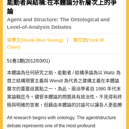
能動者與結構:在本體論分析層次上的爭
論
Agent and Structure: The Ontological and
Level-of-Analysis Debates
宋學文(Hseik-Wen Soong)
陳文政(York W.
Chen)
51卷1期(2012/03/01)
本體論為任何研究之始，能動者 / 結構爭論為以 Waltz 為
首之結構現實主義與 Wendt 為代表之建構主義在本體論
層次的重要歧異點之一，為此，兩派學者自 1980 年代末
黨論戰迄今。儘管本體論的問題具有政治性，不見得有終
極與明確的答案，但籍由本體論的討論可以讓吾人更能瞭
解兩派理論在深層假設的異同。本文在敘明能動者/結構
All research begins with ontology. The agent/structure
爭論在理論發展上的重要性後，進行爭論中相關重要概念
debate represents one of the most profound