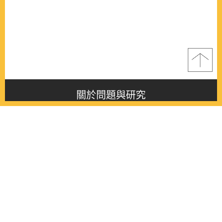
關於問題與研究
About this journal
最新消息
Latest issue
最新期刊
Latest issue
各期期刊
All issues