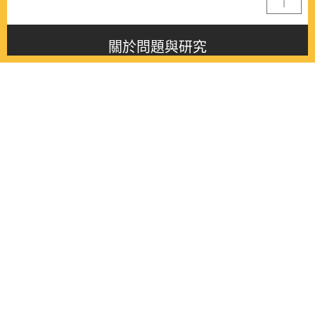
關於問題與研究
About this journal
最新消息
Latest issue
最新期刊
Latest issue
各期期刊
All issues
徵稿啟事
Contribution
聯絡我們
Contact