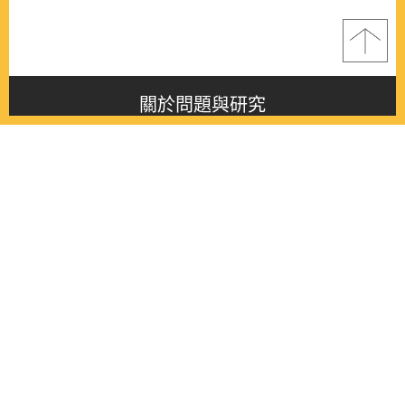
關於問題與研究
About this journal
最新消息
Latest issue
最新期刊
Latest issue
各期期刊
All issues
徵稿啟事
Contribution
聯絡我們