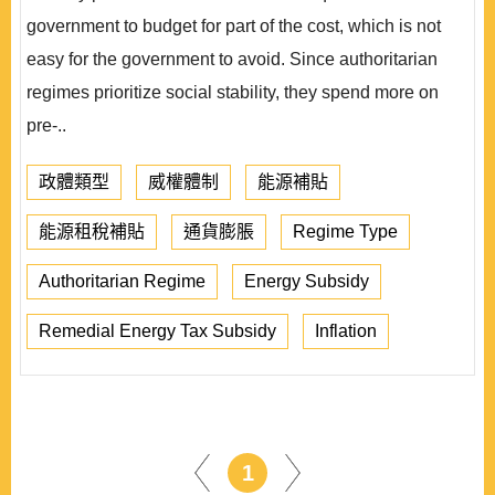
government to budget for part of the cost, which is not
easy for the government to avoid. Since authoritarian
regimes prioritize social stability, they spend more on
pre-..
政體類型
威權體制
能源補貼
能源租稅補貼
通貨膨脹
Regime Type
Authoritarian Regime
Energy Subsidy
Remedial Energy Tax Subsidy
Inflation
1