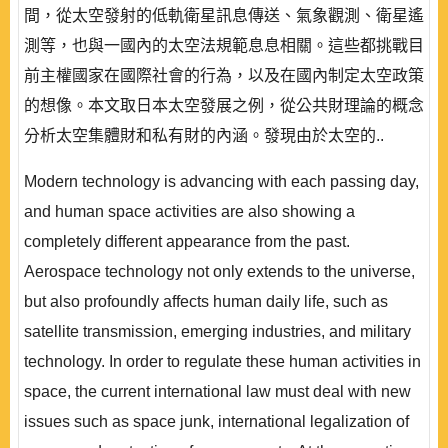
間，從太空發射的低軌衛星訊息傳送、氣象觀測、衛星遙
測等，也與一國內的太空法規範息息相關。這些都挑戰目
前主權國家在國際社會的行為，以及在國內制定太空政策
的想像。本文取日本太空發展之例，從公共財理論的概念
分析太空集體財和私有財的內涵。發現由於太空的..
Modern technology is advancing with each passing day,
and human space activities are also showing a
completely different appearance from the past.
Aerospace technology not only extends to the universe,
but also profoundly affects human daily life, such as
satellite transmission, emerging industries, and military
technology. In order to regulate these human activities in
space, the current international law must deal with new
issues such as space junk, international legalization of