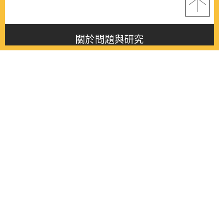
關於問題與研究
About this journal
最新消息
Latest issue
最新期刊
Latest issue
各期期刊
All issues
徵稿啟事
Contribution
聯絡我們
Contact