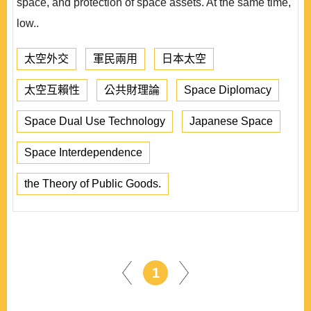
space, and protection of space assets. At the same time,
low..
太空外交
軍民兩用
日本太空
太空互賴性
公共財理論
Space Diplomacy
Space Dual Use Technology
Japanese Space
Space Interdependence
the Theory of Public Goods.
1