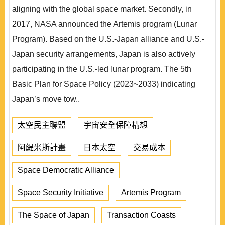
aligning with the global space market. Secondly, in
2017, NASA announced the Artemis program (Lunar
Program). Based on the U.S.-Japan alliance and U.S.-
Japan security arrangements, Japan is also actively
participating in the U.S.-led lunar program. The 5th
Basic Plan for Space Policy (2023~2033) indicating
Japan’s move tow..
太空民主聯盟
宇宙安全保障構想
阿緹米斯計畫
日本太空
交易成本
Space Democratic Alliance
Space Security Initiative
Artemis Program
The Space of Japan
Transaction Coasts