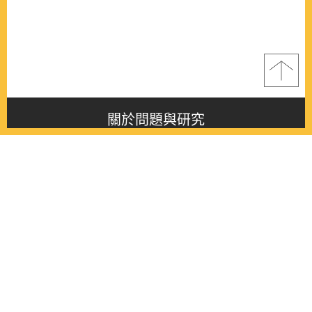
關於問題與研究
About this journal
最新消息
Latest issue
最新期刊
Latest issue
各期期刊
All issues
徵稿啟事