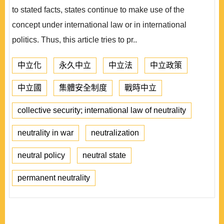
to stated facts, states continue to make use of the
concept under international law or in international
politics. Thus, this article tries to pr..
中立化
永久中立
中立法
中立政策
中立國
集體安全制度
戰時中立
collective security; international law of neutrality
neutrality in war
neutralization
neutral policy
neutral state
permanent neutrality