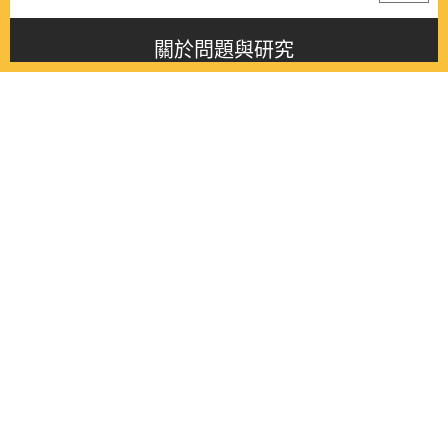
關於問題與研究
About this journal
最新消息
Latest issue
最新期刊
Latest issue
各期期刊
All issues
徵稿啟事
Contribution
聯絡我們
Contact
《問題與研究》季刊 Wenti Yu Yanjiu