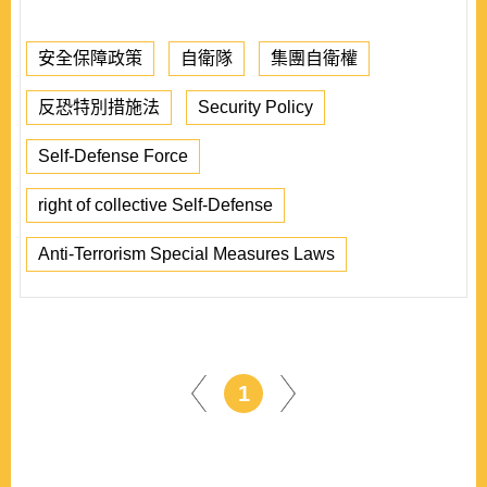
安全保障政策
自衛隊
集團自衛權
反恐特別措施法
Security Policy
Self-Defense Force
right of collective Self-Defense
Anti-Terrorism Special Measures Laws
1