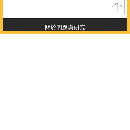
關於問題與研究
About this journal
最新消息
Latest issue
最新期刊
Latest issue
各期期刊
All issues
徵稿啟事
Contribution
聯絡我們
Contact