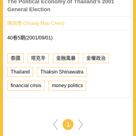
The Political Economy of Thailand's 2001
General Election
陳尚懋 (Shang-Mao Chen)
40卷5期(2001/09/01)
泰國
塔克辛
金融風暴
金權政治
Thailand
Thaksin Shinawatra
financial crisis
money politics
1