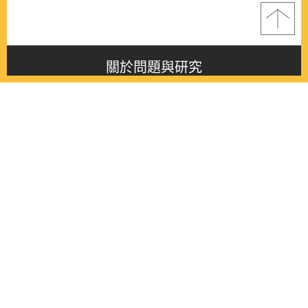
關於問題與研究
About this journal
最新消息
Latest issue
最新期刊
Latest issue
各期期刊
All issues
徵稿啟事
Contribution
聯絡我們
Contact