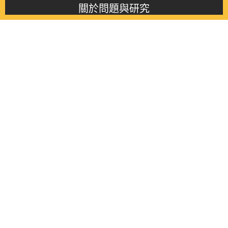
關於問題與研究
About this journal
最新消息
Latest issue
最新期刊
Latest issue
各期期刊
All issues
徵稿啟事
Contribution
聯絡我們
Contact
《問題與研究》季刊 Wenti Yu Yanjiu
Copyright © 2021 Wenti Yu Yanjiu. All Rights Reserved.
獲「國科會人文社會科學研究中心」補助