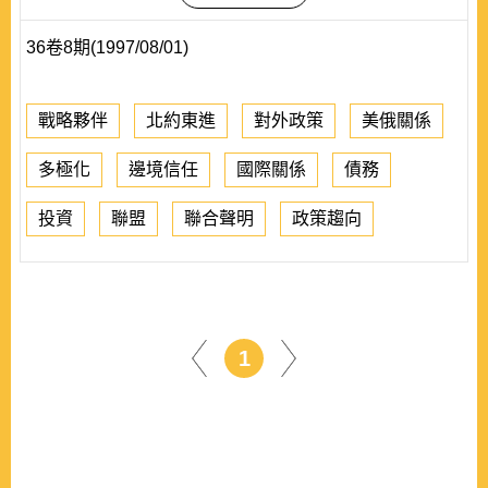
36卷8期(1997/08/01)
戰略夥伴
北約東進
對外政策
美俄關係
多極化
邊境信任
國際關係
債務
投資
聯盟
聯合聲明
政策趨向
1