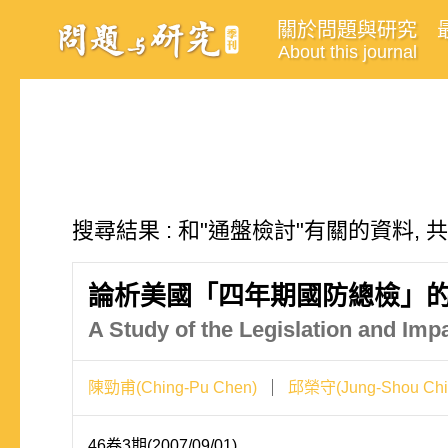
關於問題與研究
About this journal
搜尋結果 : 和"通盤檢討"有關的資料, 
論析美國「四年期國防總檢」
A Study of the Legislation and Imp
陳勁甫(Ching-Pu Chen)
邱榮守(Jung-Shou Chi
46卷3期(2007/09/01)