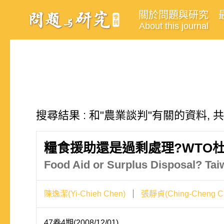
關於問題與研究
About this journal
搜尋結果 : 和"農業談判"有關的資料, 
糧食援助還是過剩處理?WTO
Food Aid or Surplus Disposal? Ta
陳逸潔(Yi-Chieh Chen)
張靜貞(Ching-Cheng C
47卷4期(2008/12/01)