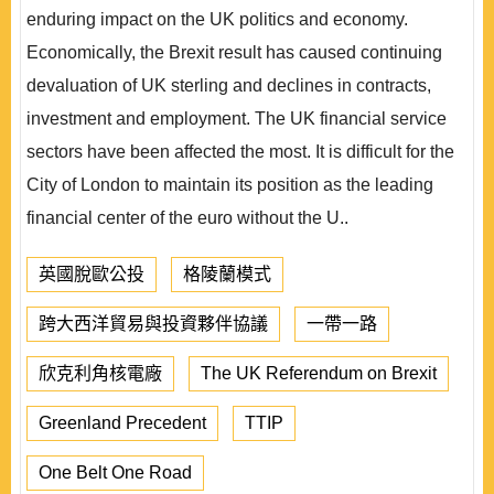
enduring impact on the UK politics and economy.
Economically, the Brexit result has caused continuing
devaluation of UK sterling and declines in contracts,
investment and employment. The UK financial service
sectors have been affected the most. It is difficult for the
City of London to maintain its position as the leading
financial center of the euro without the U..
英國脫歐公投
格陵蘭模式
跨大西洋貿易與投資夥伴協議
一帶一路
欣克利角核電廠
The UK Referendum on Brexit
Greenland Precedent
TTIP
One Belt One Road