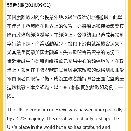
55卷3期(2016/09/01)
英國脫離歐盟的公投意外地以過半(52%)比例通過，此舉
不僅會重塑英國在世界上的位置，亦將深遠和持續影響其
國內政治與經濟發展。在經濟上，公投結果已造成英鎊匯
率持續下跌、商業活動減少、投資下滑與就業機會消失，
尤其嚴重衝擊英國金融業。失去歐盟會員資格的情況下，
倫敦金融中心恐難再維持歐元交易中心的領導地位。在政
治上，如何在主張脫歐的民意與要求留歐的蘇格蘭和北愛
爾蘭兩者間取得平衡，成為主政者維持聯合王國完整的最
迫切挑戰。本文認為，以 1985 格陵蘭脫離歐盟為例，一
國..
The UK referendum on Brexit was passed unexpectedly
by a 52% majority. This result will not only reshape the
UK’s place in the world but also has profound and