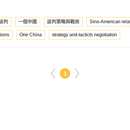
談判
一個中國
談判策略與戰術
Sino-American rela
tions
One China
strategy and-tacticts negotiation
1