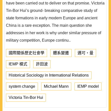
have been carried out to deliver on that promise. Victoria
Tin-Bor Hui’s ground- breaking comparative study of
state formations in early modern Europe and ancient
China is a rare exception. The main question she
addresses in her work is why under similar pressure of
military competition, Europe continu..
國際關係歷史社會學
體系變遷
邁可‧曼
IEMP 模式
許田波
Historical Sociology in International Relations
system change
Michael Mann
IEMP model
Victoria Tin-Bor Hui