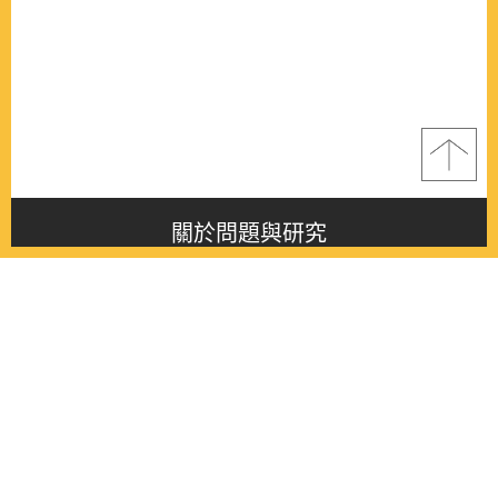
關於問題與研究
About this journal
最新消息
Latest issue
最新期刊
Latest issue
各期期刊
All issues