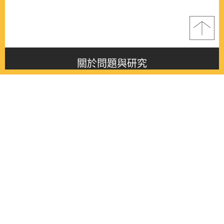
關於問題與研究
About this journal
最新消息
Latest issue
最新期刊
Latest issue
各期期刊
All issues
徵稿啟事
Contribution