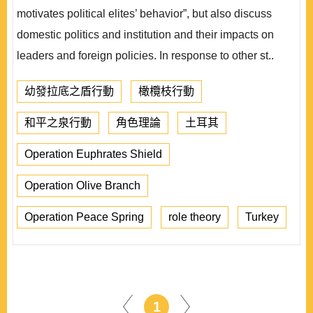
motivates political elites’ behavior”, but also discuss
domestic politics and institution and their impacts on
leaders and foreign policies. In response to other st..
幼發拉底之盾行動
橄欖枝行動
和平之泉行動
角色理論
土耳其
Operation Euphrates Shield
Operation Olive Branch
Operation Peace Spring
role theory
Turkey
1