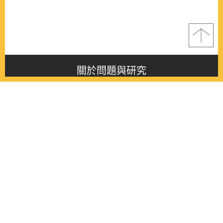
關於問題與研究
About this journal
最新消息
Latest issue
最新期刊
Latest issue
各期期刊
All issues
徵稿啟事
Contribution