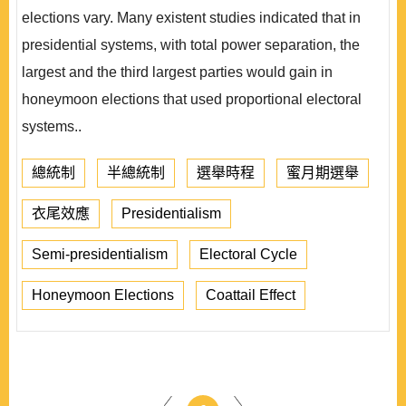
elections vary. Many existent studies indicated that in
presidential systems, with total power separation, the
largest and the third largest parties would gain in
honeymoon elections that used proportional electoral
systems..
總統制
半總統制
選舉時程
蜜月期選舉
衣尾效應
Presidentialism
Semi-presidentialism
Electoral Cycle
Honeymoon Elections
Coattail Effect