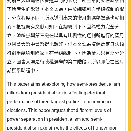
對前三大政黨在國會選舉時的表現，產生不同於在總統制
下所產生的影響。本文認為，由於總統制與半總統制的權
力分立程度不同，所以導引出來的蜜月期選舉效應也就相
異。根據既有文獻可知，在總統制下，因為權力完全分
立，總統黨與第三黨在以具有比例性的選制所進行的蜜月
期國會大選中會選得比較好，但本文認為這個效應無法類
推到半總統制國家。在半總統制下，因為權力只有部分分
立，國會大選是行政權選舉的第二階段，所以即便在蜜月
期選舉時程中，..
This paper aims at exploring how semi-presidentialism
differs from presidentialism in affecting electoral
performance of three largest parties in honeymoon
elections. This paper argues that different levels of
power separation in presidentialism and semi-
presidentialism explain why the effects of honeymoon