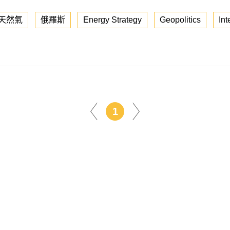
天然氣
俄羅斯
Energy Strategy
Geopolitics
Int
1