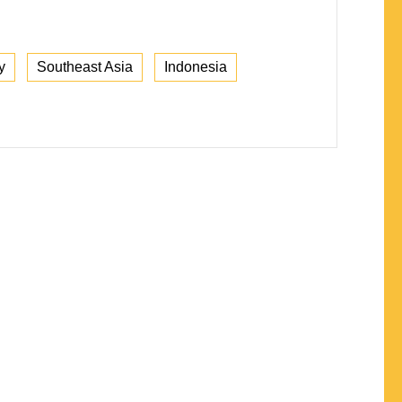
y
Southeast Asia
Indonesia