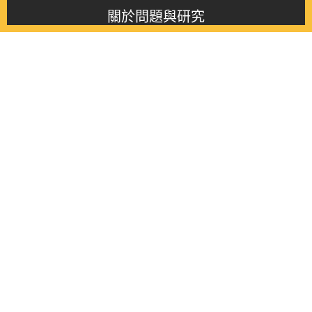
關於問題與研究
About this journal
最新消息
Latest issue
最新期刊
Latest issue
各期期刊
All issues
徵稿啟事
Contribution
聯絡我們
Contact
《問題與研究》季刊 Wenti Yu Yanjiu
Copyright © 2021 Wenti Yu Yanjiu. All Rights Reserved.