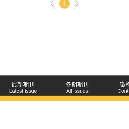
1
最新期刊
各期期刊
徵
Latest issue
All issues
Cont
《問題與研究》季刊 Wenti Yu Yanjiu
Copyright © 2021 Wenti Yu Yanjiu. All Rights Reserved.
獲「國科會人文社會科學研究中心」補助