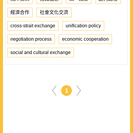
經濟合作
社會文化交流
cross-strait exchange
unification policy
negotiation process
economic cooperation
social and cultural exchange
1