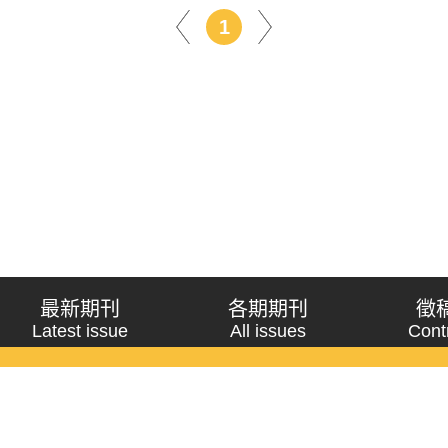
1
最新期刊
各期期刊
徵
Latest issue
All issues
Cont
《問題與研究》季刊 Wenti Yu Yanjiu
Copyright © 2021 Wenti Yu Yanjiu. All Rights Reserved.