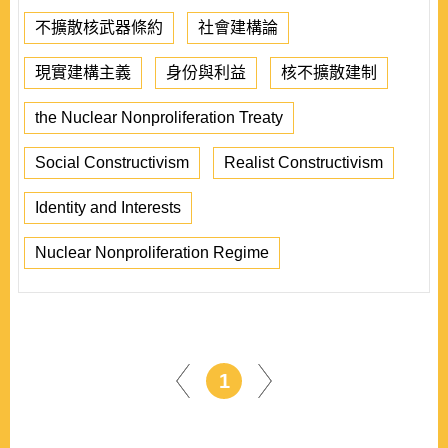
不擴散核武器條約
社會建構論
現實建構主義
身份與利益
核不擴散建制
the Nuclear Nonproliferation Treaty
Social Constructivism
Realist Constructivism
Identity and Interests
Nuclear Nonproliferation Regime
1