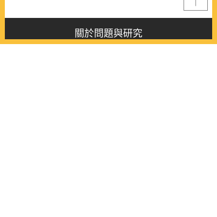
關於問題與研究
About this journal
最新消息
Latest issue
最新期刊
Latest issue
各期期刊
All issues
徵稿啟事
Contribution
聯絡我們
Contact