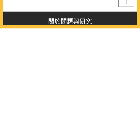
關於問題與研究
About this journal
最新消息
Latest issue
最新期刊
Latest issue
各期期刊
All issues
徵稿啟事
Contribution
聯絡我們
Contact