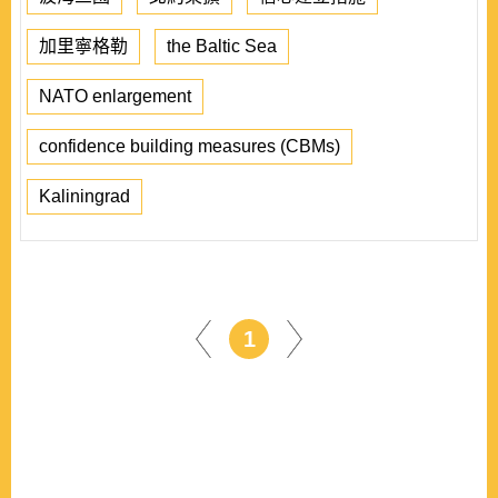
加里寧格勒
the Baltic Sea
NATO enlargement
confidence building measures (CBMs)
Kaliningrad
1