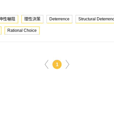
伸性嚇阻
理性決策
Deterrence
Structural Deterren
Rational Choice
1