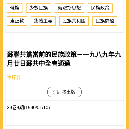
俄族
少數民族
俄羅斯思想
民族政策
東正教
集體主義
民族共和國
民族問題
蘇聯共黨當前的民族政策－一九八九年九
月廿日蘇共中全會通過
徐梓蔓
即將出版
29卷4期(1990/01/10)