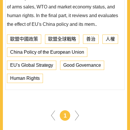
of arms sales, WTO and market economy status, and
human rights. In the final part, it reviews and evaluates
the effect of EU's China policy and its mem..
歐盟中國政策
歐盟全球戰略
善治
人權
China Policy of the European Union
EU's Global Strategy
Good Governance
Human Rights
1