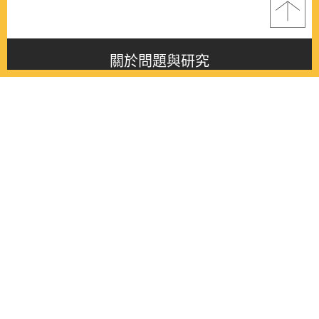
關於問題與研究
About this journal
最新消息
Latest issue
最新期刊
Latest issue
各期期刊
All issues
徵稿啟事
Contribution
聯絡我們
Contact