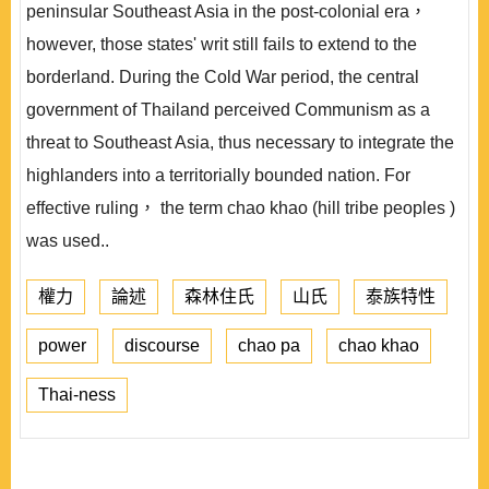
peninsular Southeast Asia in the post-colonial era，
however, those states' writ still fails to extend to the
borderland. During the Cold War period, the central
government of Thailand perceived Communism as a
threat to Southeast Asia, thus necessary to integrate the
highlanders into a territorially bounded nation. For
effective ruling， the term chao khao (hill tribe peoples )
was used..
權力
論述
森林住氏
山氏
泰族特性
power
discourse
chao pa
chao khao
Thai-ness