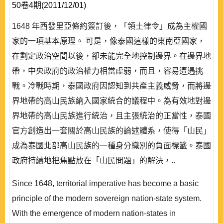
50卷4期(2011/12/01)
1648 年西發里亞條約簽訂後，「領土律令」成為主權國
家的一項基本原理。 可是，像泰國這樣的東南亞國家，
在劃定政治空間以後，卻未能完全地控制邊界。在邊界地
帶，中央政府的政治權力相當虛弱，而且，容易遭遇挑
戰。冷戰時期，泰國政府因認知到共產主義威脅，而將邊
界地帶的高山民族納入國家統合的議程中。為有效地對邊
界地帶的高山民族進行統治，且主張統治的正當性，泰國
官方創造出一套關於高山民族的論述體系，使得「山民」
成為泰國北部高山民族的一種身分織別的負面標籤。泰國
政府持續地把焦點放在「山民問題」的解決，..
Since 1648, territorial imperative has become a basic
principle of the modern sovereign nation-state system.
With the emergence of modern nation-states in