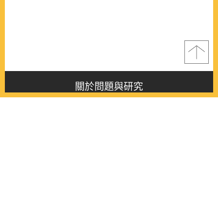
關於問題與研究
About this journal
最新消息
Latest issue
最新期刊
Latest issue
各期期刊
All issues
徵稿啟事