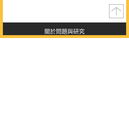
關於問題與研究
About this journal
最新消息
Latest issue
最新期刊
Latest issue
各期期刊
All issues
徵稿啟事
Contribution
聯絡我們